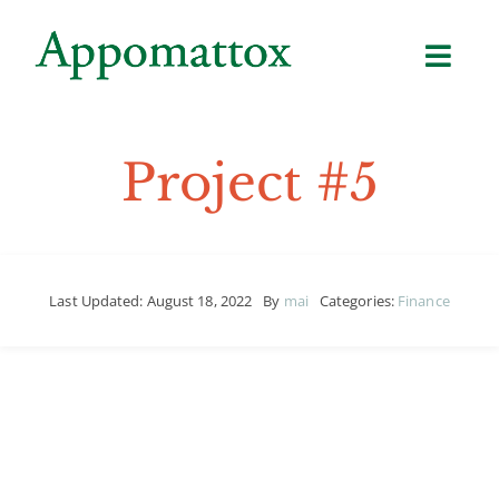
Skip
to
content
Project #5
Last Updated: August 18, 2022
By
mai
Categories:
Finance